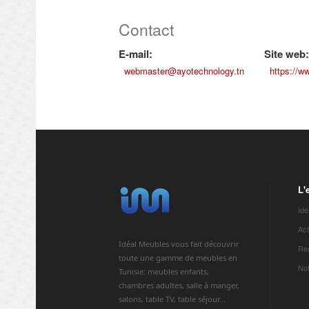
Contact
E-mail:
Site web
webmaster@ayotechnology.tn
https://w
L'
Idé
Act
Idéal Meubles vous fait découvrir
Re
toute une gamme de meubles en
Not
Tunisie: meubles enfants,
chambres adultes, salle à manger,
salons, table TV, table séjour...