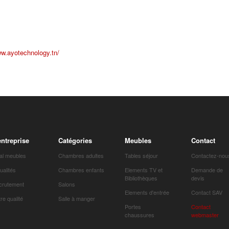
:
ww.ayotechnology.tn/
entreprise
Catégories
Meubles
Contact
al meubles
Chambres adultes
Tables séjour
Contactez-nou
ualités
Chambres enfants
Elements TV et
Demande de
Bibliothèques
devis
crutement
Salons
Elements d'entrée
Contact SAV
re qualité
Salle à manger
Portes
Contact
chaussures
webmaster