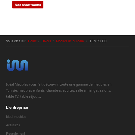
Nos showrooms
Vous êtes ici :
Home
Divers
Mobilier de bureaux
TEMPO BD
Idéal Meubles vous fait découvrir toute une gamme de meubles en
Tunisie: meubles enfants, chambres adultes, salle à manger, salons,
table TV, table séjour...
L'entreprise
Idéal meubles
Actualités
Recrutement