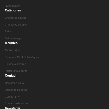
Notre qualité
Catégories
Chambres adultes
Chambres enfants
Salons
Salle à manger
Meubles
Tables séjour
Elements TV et Bibliothèques
Elements d'entrée
Portes chaussures
Contact
Contactez-nous
Demande de devis
Contact SAV
Contact webmaster
Newsletter