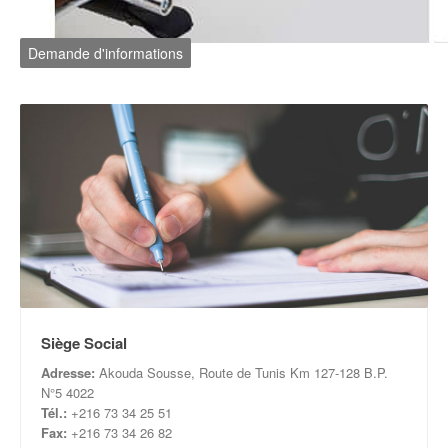
Demande d'informations
Siège Social
Adresse:
Akouda Sousse, Route de Tunis Km 127-128 B.P.
N°5 4022
Tél.:
+216 73 34 25 51
Fax:
+216 73 34 26 82