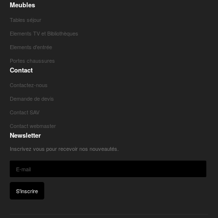
Meubles
Tables séjour
Elements TV et Bibliothèques
Elements d'entrée
Portes chaussures
Contact
Contactez-nous
Demande de devis
Contact SAV
Contact webmaster
Newsletter
Inscrivez vous pour recevoir nos nouveautés.