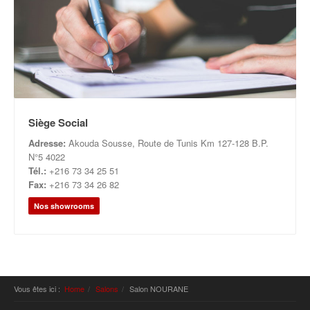
Siège Social
Adresse:
Akouda Sousse, Route de Tunis Km 127-128 B.P.
N°5 4022
Tél.:
+216 73 34 25 51
Fax:
+216 73 34 26 82
Nos showrooms
Vous êtes ici :
Home
Salons
Salon NOURANE