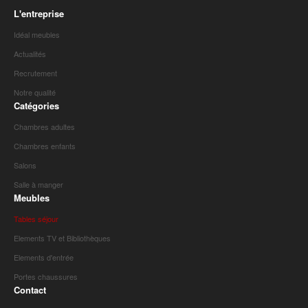
L'entreprise
Idéal meubles
Actualités
Recrutement
Notre qualité
Catégories
Chambres adultes
Chambres enfants
Salons
Salle à manger
Meubles
Tables séjour
Elements TV et Bibliothèques
Elements d'entrée
Portes chaussures
Contact