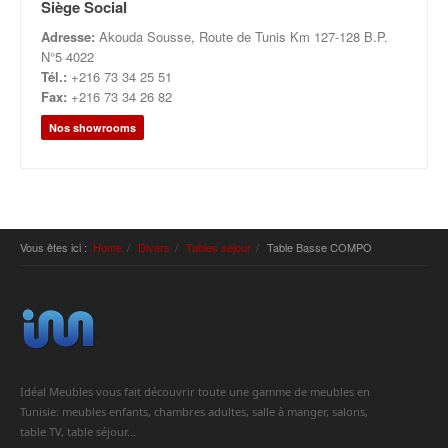
Siège Social
Adresse:
Akouda Sousse, Route de Tunis Km 127-128 B.P.
N°5 4022
Tél.:
+216 73 34 25 51
Fax:
+216 73 34 26 82
Nos showrooms
Vous êtes ici :
Home
Divers
Tables séjour
Table Basse COMPO
Idéal Meubles vous fait découvrir toute une gamme de meubles en
Tunisie: meubles enfants, chambres adultes, salle à manger, salons,
table TV, table séjour...