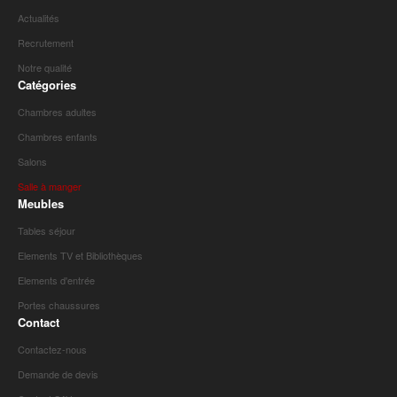
Actualités
Recrutement
Notre qualité
Catégories
Chambres adultes
Chambres enfants
Salons
Salle à manger
Meubles
Tables séjour
Elements TV et Bibliothèques
Elements d'entrée
Portes chaussures
Contact
Contactez-nous
Demande de devis