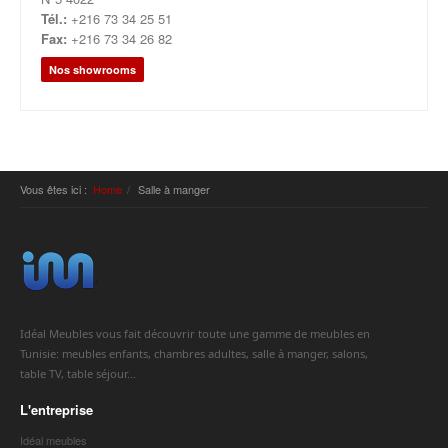
Tél.:
+216 73 34 25 51
Fax:
+216 73 34 26 82
Nos showrooms
Vous êtes ici :
Home
Salle à manger
Idéal Meubles vous fait découvrir toute une gamme de meubles en
Tunisie: meubles enfants, chambres adultes, salle à manger, salons,
table TV, table séjour...
L'entreprise
Idéal meubles