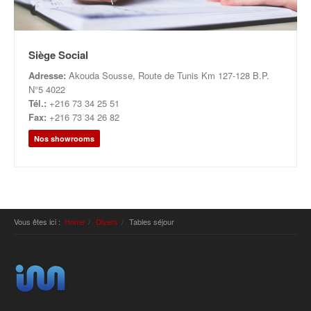
Siège Social
Adresse:
Akouda Sousse, Route de Tunis Km 127-128 B.P.
N°5 4022
Tél.:
+216 73 34 25 51
Fax:
+216 73 34 26 82
Nos showrooms
Vous êtes ici :
Home
Divers
Tables séjour