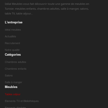
Idéal Meubles vous fait découvrir toute une gamme de meubles en
Tunisie: meubles enfants, chambres adultes, salle à manger, salons,
table TV, table séjour...
L'entreprise
Idéal meubles
Actualités
Recrutement
Notre qualité
Catégories
Chambres adultes
Chambres enfants
Salons
Salle à manger
Meubles
Tables séjour
Elements TV et Bibliothèques
Elements d'entrée