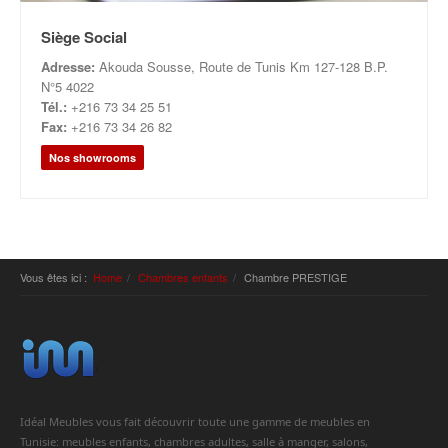
Siège Social
Adresse:
Akouda Sousse, Route de Tunis Km 127-128 B.P.
N°5 4022
Tél.:
+216 73 34 25 51
Fax:
+216 73 34 26 82
Nos showrooms
Vous êtes ici :
Home
Chambres enfants
Chambre PRESTIGE
Idéal Meubles vous fait découvrir toute une gamme de meubles en
Tunisie: meubles enfants, chambres adultes, salle à manger, salons,