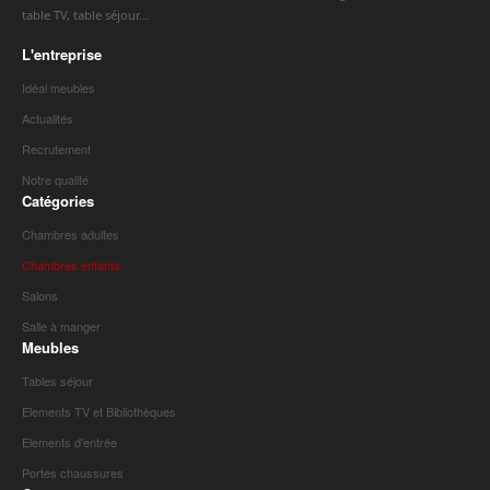
table TV, table séjour...
L'entreprise
Idéal meubles
Actualités
Recrutement
Notre qualité
Catégories
Chambres adultes
Chambres enfants
Salons
Salle à manger
Meubles
Tables séjour
Elements TV et Bibliothèques
Elements d'entrée
Portes chaussures